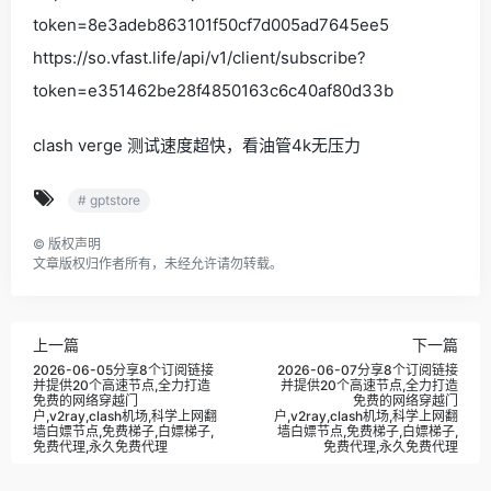
token=8e3adeb863101f50cf7d005ad7645ee5
https://so.vfast.life/api/v1/client/subscribe?
token=e351462be28f4850163c6c40af80d33b
clash verge 测试速度超快，看油管4k无压力
# gptstore
©
版权声明
文章版权归作者所有，未经允许请勿转载。
上一篇
下一篇
2026-06-05分享8个订阅链接
2026-06-07分享8个订阅链接
并提供20个高速节点,全力打造
并提供20个高速节点,全力打造
免费的网络穿越门
免费的网络穿越门
户,v2ray,clash机场,科学上网翻
户,v2ray,clash机场,科学上网翻
墙白嫖节点,免费梯子,白嫖梯子,
墙白嫖节点,免费梯子,白嫖梯子,
免费代理,永久免费代理
免费代理,永久免费代理