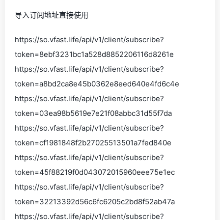
导入订阅地址直接使用
https://so.vfast.life/api/v1/client/subscribe?
token=8ebf3231bc1a528d8852206116d8261e
https://so.vfast.life/api/v1/client/subscribe?
token=a8bd2ca8e45b0362e8eed640e4fd6c4e
https://so.vfast.life/api/v1/client/subscribe?
token=03ea98b5619e7e21f08abbc31d55f7da
https://so.vfast.life/api/v1/client/subscribe?
token=cf1981848f2b27025513501a7fed840e
https://so.vfast.life/api/v1/client/subscribe?
token=45f88219f0d043072015960eee75e1ec
https://so.vfast.life/api/v1/client/subscribe?
token=32213392d56c6fc6205c2bd8f52ab47a
https://so.vfast.life/api/v1/client/subscribe?