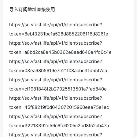
导入订阅地址直接使用
https://so.vfast.life/api/v1/client/subscribe?
token=8ebf3231bc1a528d8852206116d8261e
https://so.vfast.life/api/v1/client/subscribe?
token=a8bd2ca8e45b0362e8eed640e4fd6c4e
https://so.vfast.life/api/v1/client/subscribe?
token=03ea98b5619e7e21f08abbc31d55f7da
https://so.vfast.life/api/v1/client/subscribe?
token=cf1981848f2b27025513501a7fed840e
https://so.vfast.life/api/v1/client/subscribe?
token=45f88219f0d043072015960eee75e1ec
https://so.vfast.life/api/v1/client/subscribe?
token=32213392d56c6fc6205c2bd8f52ab47a
https://so.vfast.life/api/v1/client/subscribe?