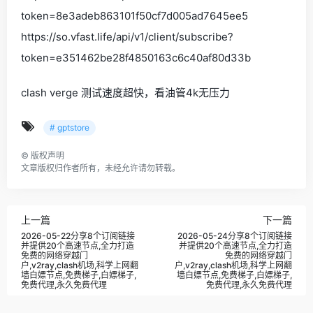
token=8e3adeb863101f50cf7d005ad7645ee5
https://so.vfast.life/api/v1/client/subscribe?
token=e351462be28f4850163c6c40af80d33b
clash verge 测试速度超快，看油管4k无压力
# gptstore
©
版权声明
文章版权归作者所有，未经允许请勿转载。
上一篇
下一篇
2026-05-22分享8个订阅链接
2026-05-24分享8个订阅链接
并提供20个高速节点,全力打造
并提供20个高速节点,全力打造
免费的网络穿越门
免费的网络穿越门
户,v2ray,clash机场,科学上网翻
户,v2ray,clash机场,科学上网翻
墙白嫖节点,免费梯子,白嫖梯子,
墙白嫖节点,免费梯子,白嫖梯子,
免费代理,永久免费代理
免费代理,永久免费代理