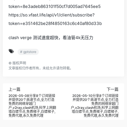
token=8e3adeb863101f50cf7d005ad7645ee5
https://so.vfast.life/api/v1/client/subscribe?
token=e351462be28f4850163c6c40af80d33b
clash verge 测试速度超快，看油管4k无压力
# gptstore
©
版权声明
文章版权归作者所有，未经允许请勿转载。
上一篇
下一篇
2026-05-08分享8个订阅链接
2026-05-10分享8个订阅链接
并提供20个高速节点,全力打造
并提供20个高速节点,全力打造
免费的网络穿越门
免费的网络穿越门
户,v2ray,clash机场,科学上网翻
户,v2ray,clash机场,科学上网翻
墙白嫖节点,免费梯子,白嫖梯子,
墙白嫖节点,免费梯子,白嫖梯子,
免费代理,永久免费代理
免费代理,永久免费代理