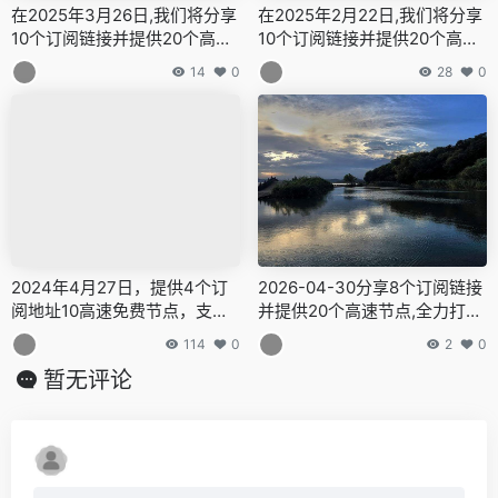
在2025年3月26日,我们将分享
在2025年2月22日,我们将分享
10个订阅链接并提供20个高速
10个订阅链接并提供20个高速
节点,全力打造免费的网络穿越
节点,全力打造免费的网络穿越
14
0
28
0
门户,v2ray,clash机场,科学上
门户,v2ray,clash机场,科学上
网翻墙白嫖节点,免费梯子,白嫖
网翻墙白嫖节点,免费梯子,白嫖
梯子,免费代理,永久免费代理
梯子,免费代理,永久免费代理
2024年4月27日，提供4个订
2026-04-30分享8个订阅链接
阅地址10高速免费节点，支持V
并提供20个高速节点,全力打造
2Ray、vpn、免费机场、无限
免费的网络穿越门户,v2ray,cla
114
0
2
0
流量，免费VPN，无限流量！V
sh机场,科学上网翻墙白嫖节点,
暂无评论
2Ray节点分享，支持v2ray，cl
免费梯子,白嫖梯子,免费代理,
ash，小火箭！vpn，winxra
永久免费代理
y、2rayNG，BifrostV，Clas
h，Kitsunebi，V2rayN，V2r
ayW，Clash，V2rayS，Mello
w，Qv2ray，v2ray，clash机