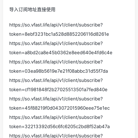
导入订阅地址直接使用
https://so.vfast.life/api/v1/client/subscribe?
token=8ebf3231bc1a528d8852206116d8261e
https://so.vfast.life/api/v1/client/subscribe?
token=a8bd2ca8e45b0362e8eed640e4fd6c4e
https://so.vfast.life/api/v1/client/subscribe?
token=03ea98b5619e7e21f08abbc31d55f7da
https://so.vfast.life/api/v1/client/subscribe?
token=cf1981848f2b27025513501a7fed840e
https://so.vfast.life/api/v1/client/subscribe?
token=45f88219f0d043072015960eee75e1ec
https://so.vfast.life/api/v1/client/subscribe?
token=32213392d56c6fc6205c2bd8f52ab47a
https://so.vfast.life/api/v1/client/subscribe?