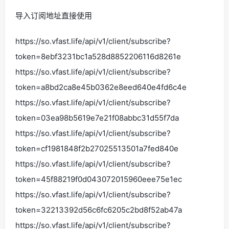
导入订阅地址直接使用
https://so.vfast.life/api/v1/client/subscribe?
token=8ebf3231bc1a528d8852206116d8261e
https://so.vfast.life/api/v1/client/subscribe?
token=a8bd2ca8e45b0362e8eed640e4fd6c4e
https://so.vfast.life/api/v1/client/subscribe?
token=03ea98b5619e7e21f08abbc31d55f7da
https://so.vfast.life/api/v1/client/subscribe?
token=cf1981848f2b27025513501a7fed840e
https://so.vfast.life/api/v1/client/subscribe?
token=45f88219f0d043072015960eee75e1ec
https://so.vfast.life/api/v1/client/subscribe?
token=32213392d56c6fc6205c2bd8f52ab47a
https://so.vfast.life/api/v1/client/subscribe?