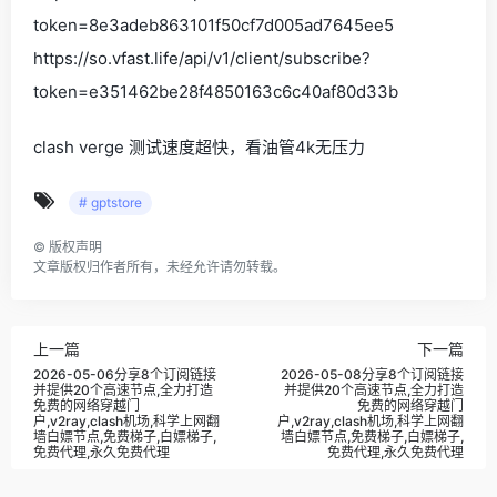
token=8e3adeb863101f50cf7d005ad7645ee5
https://so.vfast.life/api/v1/client/subscribe?
token=e351462be28f4850163c6c40af80d33b
clash verge 测试速度超快，看油管4k无压力
# gptstore
©
版权声明
文章版权归作者所有，未经允许请勿转载。
上一篇
下一篇
2026-05-06分享8个订阅链接
2026-05-08分享8个订阅链接
并提供20个高速节点,全力打造
并提供20个高速节点,全力打造
免费的网络穿越门
免费的网络穿越门
户,v2ray,clash机场,科学上网翻
户,v2ray,clash机场,科学上网翻
墙白嫖节点,免费梯子,白嫖梯子,
墙白嫖节点,免费梯子,白嫖梯子,
免费代理,永久免费代理
免费代理,永久免费代理