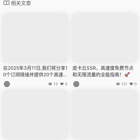
相关文章
在2025年3月11日,我们将分享1
皮卡丘SSR，高速度免费节点
0个订阅链接并提供20个高速
和无限流量的全能指南！🚀
节点,全力打造免费的网络穿越
13
0
121
0
门户,v2ray,clash机场,科学上
网翻墙白嫖节点,免费梯子,白嫖
梯子,免费代理,永久免费代理