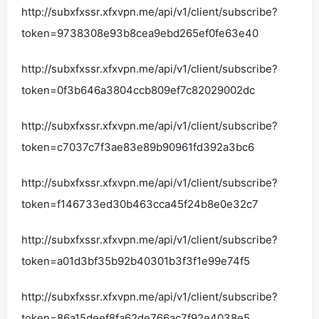
http://subxfxssr.xfxvpn.me/api/v1/client/subscribe?
token=9738308e93b8cea9ebd265ef0fe63e40
http://subxfxssr.xfxvpn.me/api/v1/client/subscribe?
token=0f3b646a3804ccb809ef7c82029002dc
http://subxfxssr.xfxvpn.me/api/v1/client/subscribe?
token=c7037c7f3ae83e89b90961fd392a3bc6
http://subxfxssr.xfxvpn.me/api/v1/client/subscribe?
token=f146733ed30b463cca45f24b8e0e32c7
http://subxfxssr.xfxvpn.me/api/v1/client/subscribe?
token=a01d3bf35b92b40301b3f3f1e99e74f5
http://subxfxssr.xfxvpn.me/api/v1/client/subscribe?
token=86a15deef8fa62de766ac7f92e4038e5