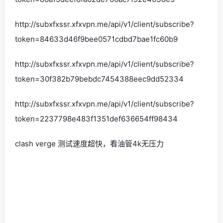
http://subxfxssr.xfxvpn.me/api/v1/client/subscribe?
token=84633d46f9bee0571cdbd7bae1fc60b9
http://subxfxssr.xfxvpn.me/api/v1/client/subscribe?
token=30f382b79bebdc7454388eec9dd52334
http://subxfxssr.xfxvpn.me/api/v1/client/subscribe?
token=2237798e483f1351def636654ff98434
clash verge 测试速度超快，看油管4k无压力