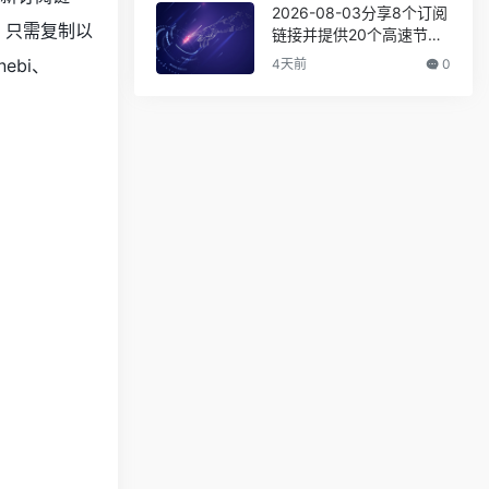
学上网翻墙白嫖节点,免费
2026-08-03分享8个订阅
！只需复制以
梯子,白嫖梯子,免费代理,
链接并提供20个高速节点,
永久免费代理
全力打造免费的网络穿越
nebi、
4天前
0
门户,v2ray,clash机场,科
！
学上网翻墙白嫖节点,免费
梯子,白嫖梯子,免费代理,
永久免费代理