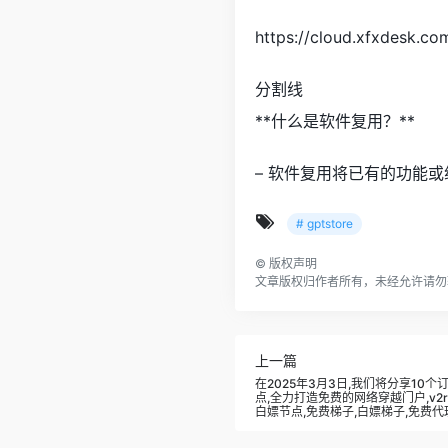
https://cloud.xfxdesk.co
分割线
**什么是软件复用？**
– 软件复用将已有的功能
# gptstore
©
版权声明
文章版权归作者所有，未经允许请勿
上一篇
在2025年3月3日,我们将分享10
点,全力打造免费的网络穿越门户,v2ra
白嫖节点,免费梯子,白嫖梯子,免费代