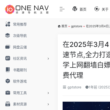
首页
关于
常用推荐
首页
•
gptstore
•
在2025年3月4
次级导航
在2025年3月
网盘云储
速节点,全力打造
社区资讯
学上网翻墙白嫖
书籍期刊
费代理
软件游戏
gptstore
1年前 (2025
常用工具
素材资源