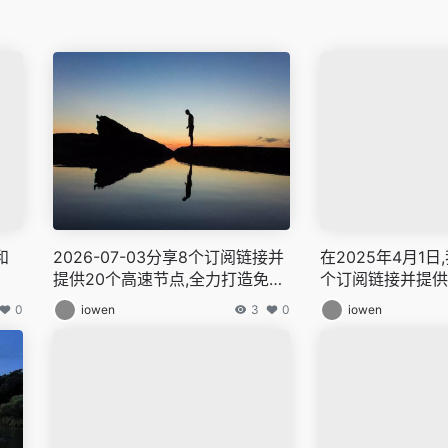
和
2026-07-03分享8个订阅链接并
在2025年4月1日
提供20个高速节点,全力打造免费
个订阅链接并提供
的网络穿越门户,v2ray,clash机
全力打造免费的网
0
iowen
3
0
iowen
场,科学上网翻墙白嫖节点,免费梯
ray,clash机场
子,白嫖梯子,免费代理,永久免费代
节点,免费梯子,白
理
理,永久免费代理