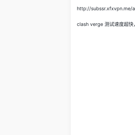
http://subssr.xfxvpn.me
clash verge 测试速度