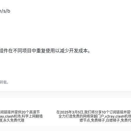
m/s/b
或组件在不同项目中重复使用以减少开发成本。
转载。
个订阅链接并提供20个高速节
在2025年3月5日,我们将分享10个订阅链接并提
y,clash机场,科学上网翻墙
全力打造免费的网络穿越门户,v2ray,clash
理,永久免费代理
嫖节点,免费梯子,白嫖梯子,免费