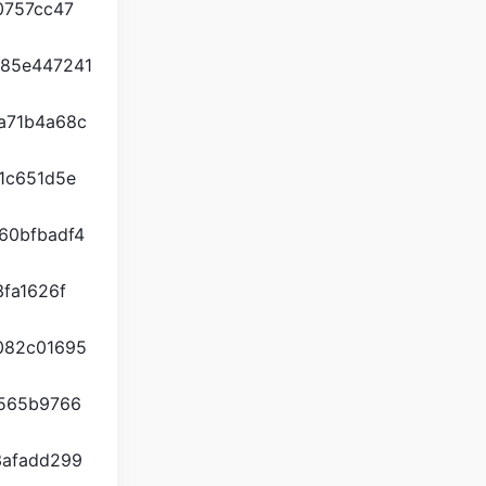
20757cc47
3585e447241
7a71b4a68c
b1c651d5e
660bfbadf4
3fa1626f
0082c01695
f5565b9766
33afadd299