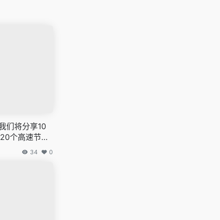
,我们将分享10
20个高速节点,
络穿越门户,v2
34
0
,科学上网翻墙白嫖
嫖梯子,免费代