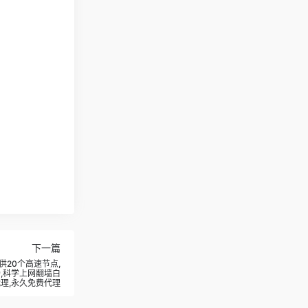
下一篇
供20个高速节点,
机场,科学上网翻墙白
代理,永久免费代理