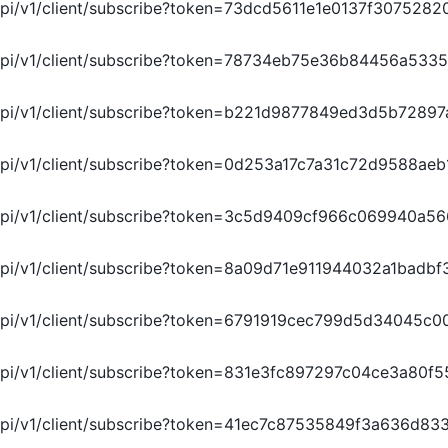
/api/v1/client/subscribe?token=73dcd5611e1e0137f307528
e/api/v1/client/subscribe?token=78734eb75e36b84456a53
/api/v1/client/subscribe?token=b221d9877849ed3d5b7289
/api/v1/client/subscribe?token=0d253a17c7a31c72d9588ae
/api/v1/client/subscribe?token=3c5d9409cf966c069940a5
/api/v1/client/subscribe?token=8a09d71e911944032a1badbf
/api/v1/client/subscribe?token=6791919cec799d5d34045c
/api/v1/client/subscribe?token=831e3fc897297c04ce3a80
/api/v1/client/subscribe?token=41ec7c87535849f3a636d8