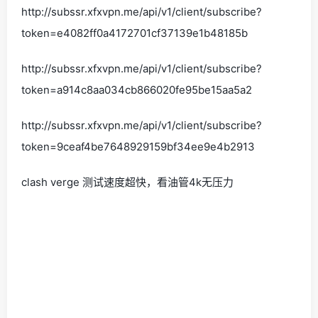
http://subssr.xfxvpn.me/api/v1/client/subscribe?
token=e4082ff0a4172701cf37139e1b48185b
http://subssr.xfxvpn.me/api/v1/client/subscribe?
token=a914c8aa034cb866020fe95be15aa5a2
http://subssr.xfxvpn.me/api/v1/client/subscribe?
token=9ceaf4be7648929159bf34ee9e4b2913
clash verge 测试速度超快，看油管4k无压力