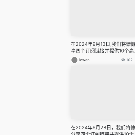
在2024年9月13日,我们将慷
享四个订阅链接并提供10个高
节点,全力打造免费的网络穿越
iowen
102
户,v2ray,clash机场,科学上网
墙白嫖节点,免费梯子,白嫖梯子
费代理,永久免费代理
在2024年6月28日，我们将
分享四个订阅链接并提供10个