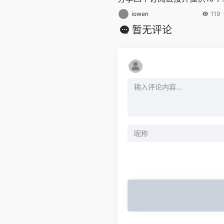
速节点，全力打造免费的网络
iowen
119
越门户。借助V2Ray与VPN，
暂无评论
们为您带来高效的连接点，助
畅享网络世界的自由！本次分
兼容Clash、V2rayN等流行工
具，确保您能秒速连接至高速
务器，畅游全球互联网。大力
出V2Ray免费节点，完美适配
火箭、WinXray、Qv2ray等
程序，提供终身免费的VPN服
务，为您开启全新的科学上网
验。现在，轻松访问高品质的
理服务器，享受稳定快捷的免
网络梯子，解锁永久免费代理
便捷之道。无论是v2ray、cla
机场，还是享受科学上网和免
梯子，我们为您提供的免费代
服务，保证您稳定快速地访问
球网络。v2ray,clash机场,科
网翻墙白嫖节点,免费梯子,白