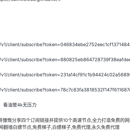
api/v1/client/subscribe?token=046834ebe2752eec1cf137148
api/v1/client/subscribe?token=880825eb864728739f38eafd
api/v1/client/subscribe?token=231a14cf91c1b94424c02a568
pi/v1/client/subscribe?token=78c7c83fa3818532f147f61168
超快，看油管4k无压力