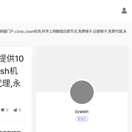
户,v2ray,clash机场,科学上网翻墙白嫖节点,免费梯子,白嫖梯子,免费代理,永
提供10
sh机
理,永
0
0
iowen
管理员