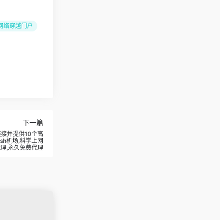
的网络穿越门户
下一篇
链接并提供10个高
ash机场,科学上网
代理,永久免费代理