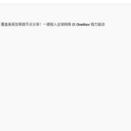
，覆盖美英加等国节点分享！一键接入全球网络
由
OneNav
强力驱动