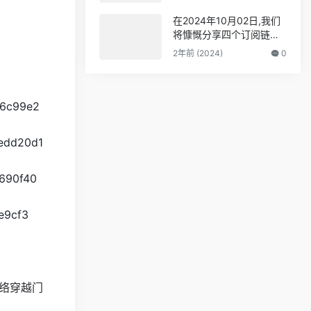
代理
打造免费的网络穿越门户,
v2ray,clash机场,科学上网
在2024年10月02日,我们
翻墙白嫖节点,免费梯子,白
将慷慨分享四个订阅链接
嫖梯子,免费代理,永久免费
并提供10个高速节点,全力
2年前 (2024)
0
代理
打造免费的网络穿越门户,
v2ray,clash机场,科学上网
翻墙白嫖节点,免费梯子,白
嫖梯子,免费代理,永久免费
46c99e2
代理
eedd20d1
9690f40
7e9cf3