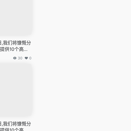
5日,我们将慷慨分
提供10个高速
费的网络穿越门
30
0
h机场,科学上网翻
子,白嫖梯子,免
代理
5日,我们将慷慨分
提供10个高速