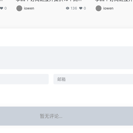
穿
节点,全力打造免费的网络穿越门
节点,全力打造免
0
iowen
136
0
iowen
我
户,v2ray,clash机场,科学上网翻
户,v2ray,clas
您
墙白嫖节点,免费梯子,白嫖梯子,免
墙白嫖节点,免费梯
享
费代理,永久免费代理
费代理,永久免费
服
送
小
应用
体
代
费
的
sh
费
理
暂无评论...
全
学上
嫖梯