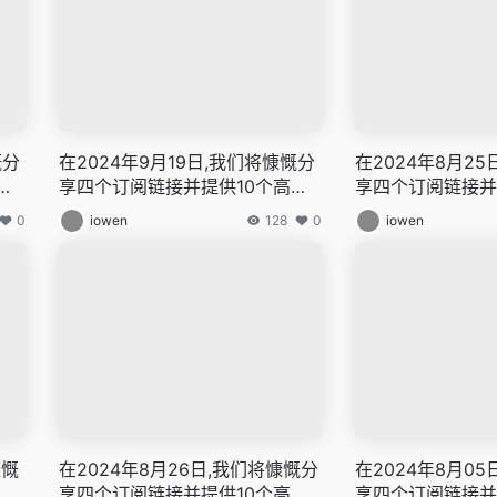
慨分
在2024年9月19日,我们将慷慨分
在2024年8月2
速
享四个订阅链接并提供10个高速
享四个订阅链接并
门
节点,全力打造免费的网络穿越门
节点,全力打造免
0
iowen
128
0
iowen
翻
户,v2ray,clash机场,科学上网翻
户,v2ray,clas
,免
墙白嫖节点,免费梯子,白嫖梯子,免
墙白嫖节点,免费梯
费代理,永久免费代理
费代理,永久免费
慷慨
在2024年8月26日,我们将慷慨分
在2024年8月0
高
享四个订阅链接并提供10个高速
享四个订阅链接并