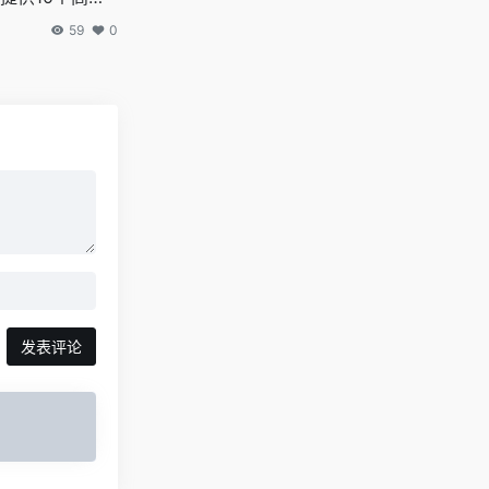
费的网络穿越门
59
0
h机场,科学上网翻
子,白嫖梯子,免
代理
发表评论