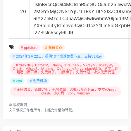
iIsInBvcnQiOiI4MCIsInR5cGUiOiJub25lIiwiaW
20
2MGYxMjQzNS1iYjU1LTRkYTItY2I3ZC00Zm
RlY2ZhMzciLCJhaWQiOiIwIiwibmV0Ijoid3M
YXRoIjoiLyIsImhvc3QiOiJ1czY1Lm5ldGZpb
l2ZSIsInRscyI6IiJ9
# gptstore
# 免费节点
# 2024年3月22日，提供10个高速免费节点，支持V2Ray
# 2rayNG，BifrostV，Clash，Kitsunebi，V2rayN，V2rayW，
Clash，V2rayS，Mellow，Qv2ray，v2ray，clash机场，科学上网
翻墙白嫖节点，免费梯子，白嫖梯子，免费代理，永久免费代理
# vpn
# 免费机场
# 无限流量，免费VPN，无限流量！V2Ray节点分享，支持v2ray，
clash，小火箭！vpn，winxray
©
版权声明
文章版权归作者所有，未经允许请勿转载。