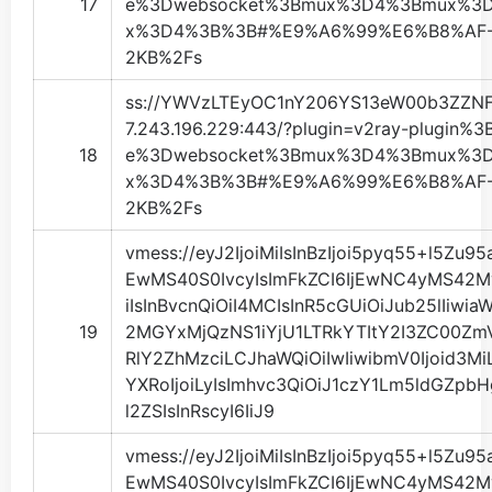
17
e%3Dwebsocket%3Bmux%3D4%3Bmux%3
x%3D4%3B%3B#%E9%A6%99%E6%B8%AF-
2KB%2Fs
ss://
YWVzLTEyOC1nY206YS13eW00b3ZZN
7.243.196.229
:443/?plugin=v2ray-plugin%
18
e%3Dwebsocket%3Bmux%3D4%3Bmux%3
x%3D4%3B%3B#%E9%A6%99%E6%B8%AF-
2KB%2Fs
vmess://eyJ2IjoiMiIsInBzIjoi5pyq55+l5Zu9
EwMS40S0IvcyIsImFkZCI6IjEwNC4yMS42
iIsInBvcnQiOiI4MCIsInR5cGUiOiJub25lIiwiaW
19
2MGYxMjQzNS1iYjU1LTRkYTItY2I3ZC00Zm
RlY2ZhMzciLCJhaWQiOiIwIiwibmV0Ijoid3M
YXRoIjoiLyIsImhvc3QiOiJ1czY1Lm5ldGZpb
l2ZSIsInRscyI6IiJ9
vmess://eyJ2IjoiMiIsInBzIjoi5pyq55+l5Zu9
EwMS40S0IvcyIsImFkZCI6IjEwNC4yMS42